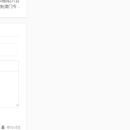
00图库|八百
快|澳门今晚
码|永久免费
4-15-38-
码：42,拒绝
险
参与讨论