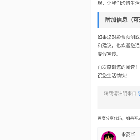
现，让我们珍惜生活
附加信息（可
如果您对彩票预测或
和建议，也欢迎您通
虚假宣传。
再次感谢您的阅读！
祝您生活愉快！
转载请注明来自
百度分享代码，如果开启
永菱华