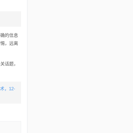
准确的信息
警惕，远离
相关话题，
，12-