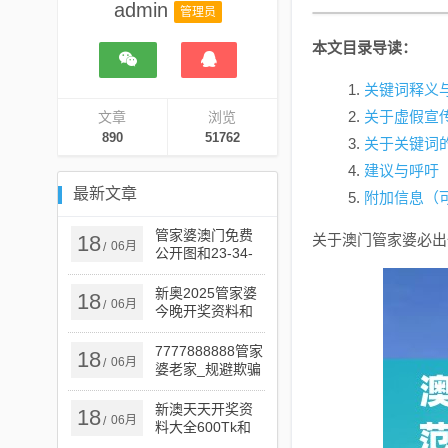
admin
管理员
本文目录导读：
关键词释义
关于虚假宣
文章
浏览
890
51762
关于关键词
建议与呼吁
最新文章
附加信息（
管家婆澳门免费
18
关于澳门管家婆必出
06月
/
公开图和23-34-
22-4-46-35特别
号码：44,杜绝虚
新奥2025管家婆
18
06月
/
假的假营销幻
今晚开奖资料和
32-20-15-23-49-
11特别号码：3,
7777888888管家
18
06月
/
留心误导的假宣
婆老家_规避欺骗
传单
广告危害_37-9-
46-24-13-21特别
新澳天天开奖资
18
06月
/
号码：42
料大全600Tk和
16-10-31-2-20-