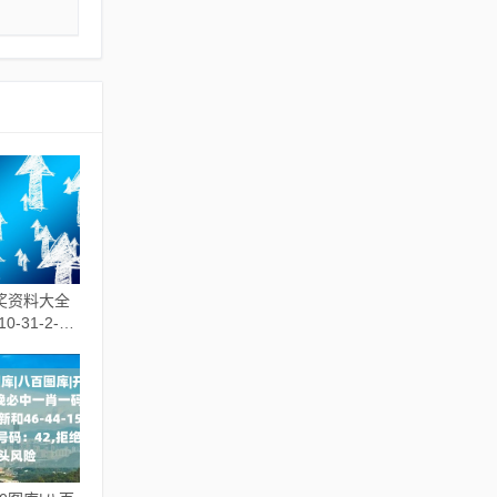
奖资料大全
0-31-2-
号码：41-拒
惑