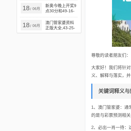
27特别号码：41-
新奥今晚上开奖9
18
06月
/
拒绝虚假的诱惑
点30分和49-16-
14-1-35-9特别号
码：15,规避有名
澳门管家婆资枓
18
06月
/
无实噱头
正版大全,43-25-
44-6-29-2特别号
码：21-警惕虚假
诱导危害
尊敬的读者朋友们：
大家好！我们将针对
义、解释与落实，并
关键词释义与
1、澳门管家婆：通
的是与彩票预测相关
2、必出一肖一待：