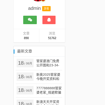
admin
游客
文章
浏览
890
51762
最新文章
管家婆澳门免费
18
06月
/
公开图和23-34-
22-4-46-35特别
号码：44,杜绝虚
新奥2025管家婆
18
06月
/
假的假营销幻
今晚开奖资料和
32-20-15-23-49-
11特别号码：3,
7777888888管家
18
06月
/
留心误导的假宣
婆老家_规避欺骗
传单
广告危害_37-9-
46-24-13-21特别
新澳天天开奖资
18
06月
/
号码：42