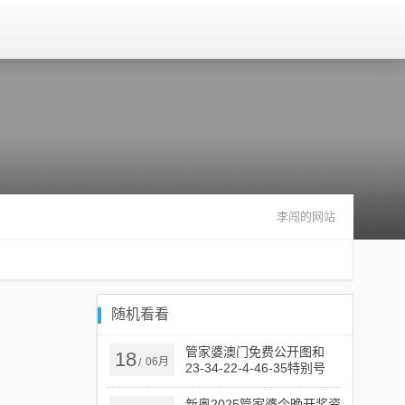
李闯的网站
随机看看
管家婆澳门免费公开图和
18
06月
/
23-34-22-4-46-35特别号
码：44,杜绝虚假的假营销
幻
新奥2025管家婆今晚开奖资