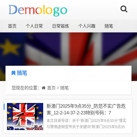
首页
个人日常
日常锻炼
个人兴趣
随笔
随笔
您现在的位置：
首页
随笔
新澳门2025年9点35分_防范不实广告危
害_12-2-14-37-2-23特别号码：7
本文目录导读：关于“新澳门2025年9点35分”落实
与警惕虚假宣传关于关键词“新澳门2025年9点35
分”、“{标题追加词}”、“12-2-14-37-2-23特别号