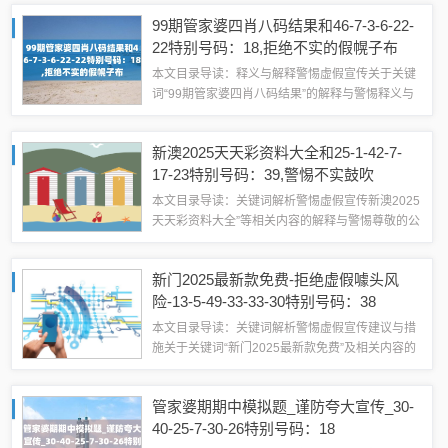
码：7”的释义、解释与落实警惕虚假宣传需要澄清
99期管家婆四肖八码结果和46-7-3-6-22-
的是...
22特别号码：18,拒绝不实的假幌子布
本文目录导读：释义与解释警惕虚假宣传关于关键
词“99期管家婆四肖八码结果”的解释与警惕释义与
解释1、“99期”：这通常指的是某种彩票或预测服务
的第99期结果。2、“管家婆”：这个词源于广东地
新澳2025天天彩资料大全和25-1-42-7-
区，原意是指专门帮助别人管...
17-23特别号码：39,警惕不实鼓吹
本文目录导读：关键词解析警惕虚假宣传新澳2025
天天彩资料大全”等相关内容的解释与警惕尊敬的公
众，您好！今天我们将针对您提供的关键词：“新澳
2025天天彩资料大全_25-1-42-7-17-23特别号码：
新门2025最新款免费-拒绝虚假噱头风
39”进行解...
险-13-5-49-33-33-30特别号码：38
本文目录导读：关键词解析警惕虚假宣传建议与措
施关于关键词“新门2025最新款免费”及相关内容的
解释与警惕关键词解析1、新门2025最新款：这指
的是某种产品或服务的最新款式，具体可能是某种
管家婆期期中模拟题_谨防夸大宣传_30-
门的设计、功能或技术上的更新，...
40-25-7-30-26特别号码：18